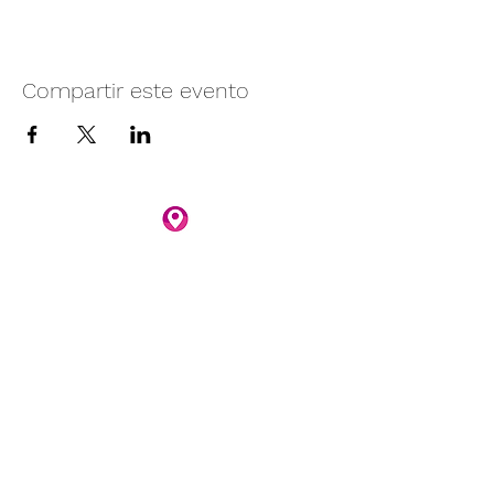
Compartir este evento
Camino vecinal S/N Ayotlán-La
Rivera.
Santa Rita, Ayotlán, Jal.
C.P. 47940
3481074159
3481074295
Whatsapp 3481074247
parqueacuaticosantarita@hotmail.com