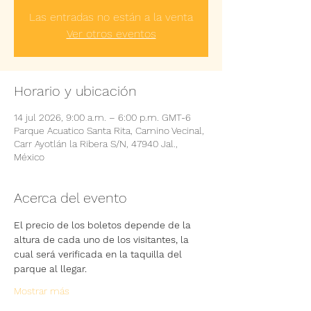
Las entradas no están a la venta
Ver otros eventos
Horario y ubicación
14 jul 2026, 9:00 a.m. – 6:00 p.m. GMT-6
Parque Acuatico Santa Rita, Camino Vecinal,
Carr Ayotlán la Ribera S/N, 47940 Jal.,
México
Acerca del evento
El precio de los boletos depende de la 
altura de cada uno de los visitantes, la 
cual será verificada en la taquilla del 
parque al llegar.
Mostrar más