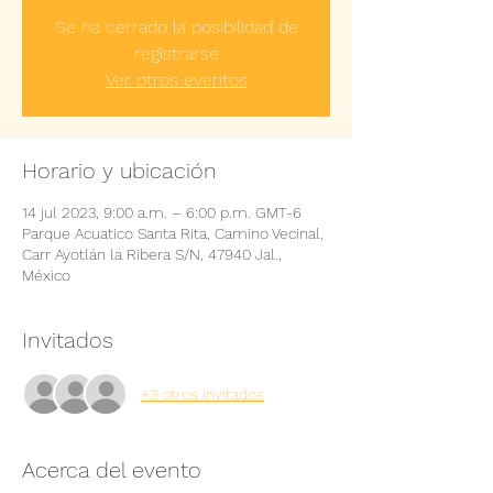
Se ha cerrado la posibilidad de
registrarse
Ver otros eventos
Horario y ubicación
14 jul 2023, 9:00 a.m. – 6:00 p.m. GMT-6
Parque Acuatico Santa Rita, Camino Vecinal,
Carr Ayotlán la Ribera S/N, 47940 Jal.,
México
Invitados
+3 otros invitados
Acerca del evento