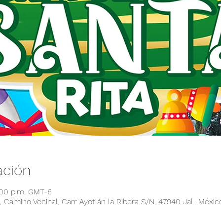
ación
:00 p.m. GMT-6
 Camino Vecinal, Carr Ayotlán la Ribera S/N, 47940 Jal., Méxic