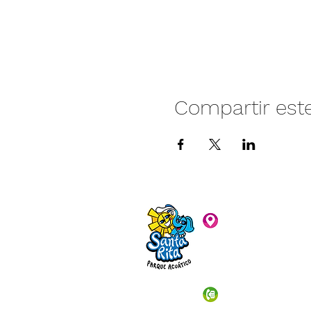
Compartir est
Camino vecinal S
Rivera. Santa Rita,
C.P. 47940
3481074159
3481074295