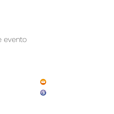
e evento
/N Ayotlán-La
parqueacuaticosantarita@hotmail.
 Ayotlán, Jal.
Abrimos todos los días del año
De Domingo a Sábado
9:00 a.m. a 6:00 p.m.