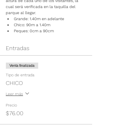
altura de cada uno de los visitantes, la 
cual será verificada en la taquilla del 
parque al llegar.
Grande: 1.40m en adelante
Chico: 90m a 1.40m
Peques: 0cm a 90cm
Entradas
Venta finalizada
Tipo de entrada
CHICO
Leer más
Precio
$76.00