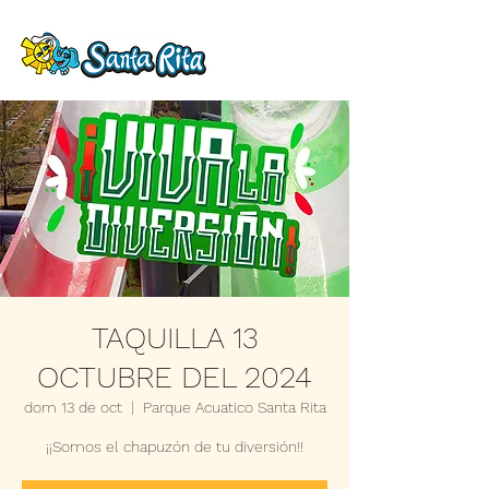
TAQUILLA 13
OCTUBRE DEL 2024
dom 13 de oct
  |  
Parque Acuatico Santa Rita
¡¡Somos el chapuzón de tu diversión!!