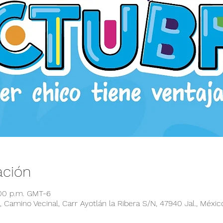
ación
:00 p.m. GMT-6
 Camino Vecinal, Carr Ayotlán la Ribera S/N, 47940 Jal., Méxic