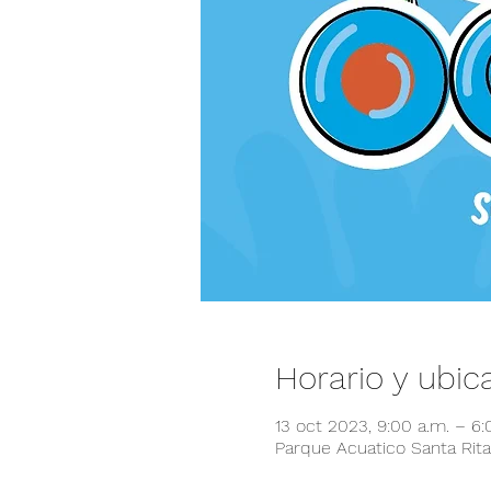
Horario y ubic
13 oct 2023, 9:00 a.m. – 6
Parque Acuatico Santa Rita,