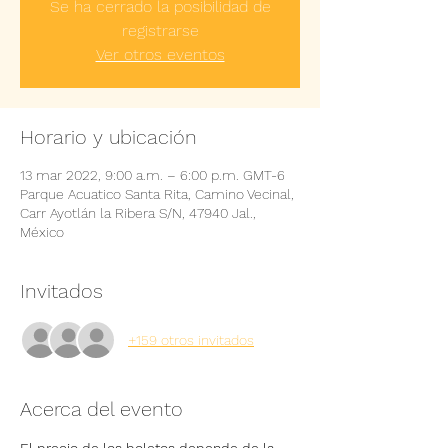
Se ha cerrado la posibilidad de
registrarse
Ver otros eventos
Horario y ubicación
13 mar 2022, 9:00 a.m. – 6:00 p.m. GMT-6
Parque Acuatico Santa Rita, Camino Vecinal,
Carr Ayotlán la Ribera S/N, 47940 Jal.,
México
Invitados
+159 otros invitados
Acerca del evento