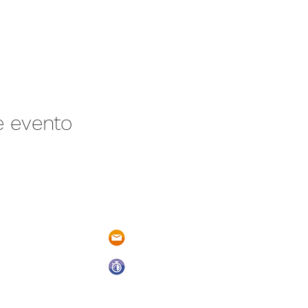
e evento
/N Ayotlán-La
parqueacuaticosantarita@hotmail.
 Ayotlán, Jal.
Abrimos todos los días del año
De Domingo a Sábado
9:00 a.m. a 6:00 p.m.