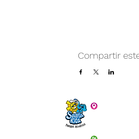
Compartir est
Camino vecinal S
Rivera. Santa Rita,
C.P. 47940
3481074159