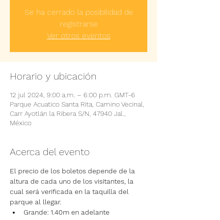
Se ha cerrado la posibilidad de
registrarse
Ver otros eventos
Horario y ubicación
12 jul 2024, 9:00 a.m. – 6:00 p.m. GMT-6
Parque Acuatico Santa Rita, Camino Vecinal,
Carr Ayotlán la Ribera S/N, 47940 Jal.,
México
Acerca del evento
El precio de los boletos depende de la 
altura de cada uno de los visitantes, la 
cual será verificada en la taquilla del 
parque al llegar.
Grande: 1.40m en adelante