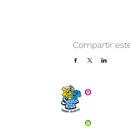
Compartir est
Camino vecinal S
Rivera. Santa Rita,
C.P. 47940
3481074159
3481074295