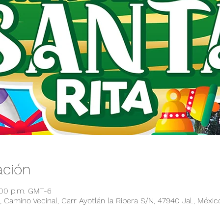
ación
:00 p.m. GMT-6
 Camino Vecinal, Carr Ayotlán la Ribera S/N, 47940 Jal., Méxic