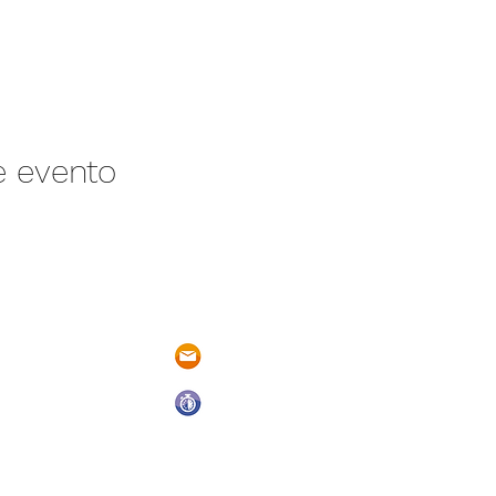
e evento
/N Ayotlán-La
parqueacuaticosantarita@hotmail.
 Ayotlán, Jal.
Abrimos todos los días del año
De Domingo a Sábado
9:00 a.m. a 6:00 p.m.