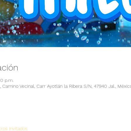
ación
00 p.m.
 Camino Vecinal, Carr Ayotlán la Ribera S/N, 47940 Jal., Méxic
ros invitados