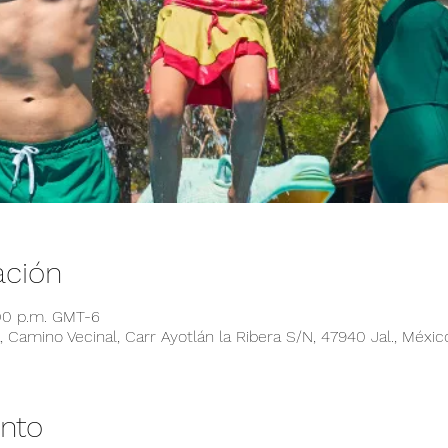
ación
:00 p.m. GMT-6
 Camino Vecinal, Carr Ayotlán la Ribera S/N, 47940 Jal., Méxic
ento