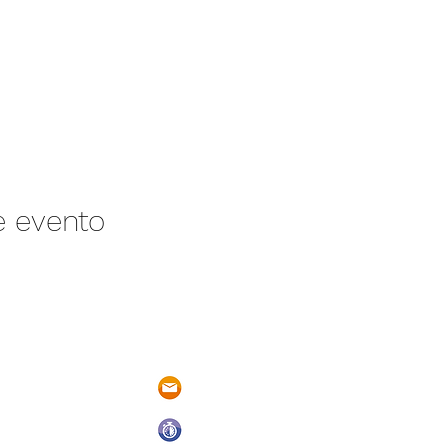
e evento
/N Ayotlán-La
parqueacuaticosantarita@hotmail.
 Ayotlán, Jal.