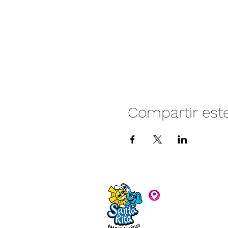
Compartir est
Camino vecinal S
Rivera. Santa Rita,
C.P. 47940