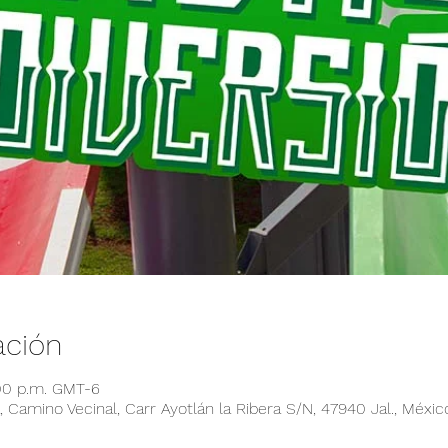
ación
:00 p.m. GMT-6
 Camino Vecinal, Carr Ayotlán la Ribera S/N, 47940 Jal., Méxic