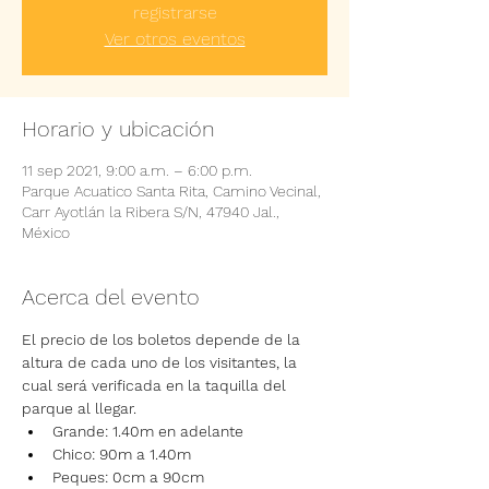
registrarse
Ver otros eventos
Horario y ubicación
11 sep 2021, 9:00 a.m. – 6:00 p.m.
Parque Acuatico Santa Rita, Camino Vecinal,
Carr Ayotlán la Ribera S/N, 47940 Jal.,
México
Acerca del evento
El precio de los boletos depende de la 
altura de cada uno de los visitantes, la 
cual será verificada en la taquilla del 
parque al llegar.
Grande: 1.40m en adelante
Chico: 90m a 1.40m
Peques: 0cm a 90cm