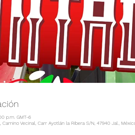
ación
:00 p.m. GMT-6
 Camino Vecinal, Carr Ayotlán la Ribera S/N, 47940 Jal., Méxic