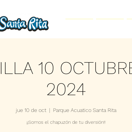
Inicio
Parque Acuático
ILLA 10 OCTUBR
2024
jue 10 de oct
  |  
Parque Acuatico Santa Rita
¡¡Somos el chapuzón de tu diversión!!