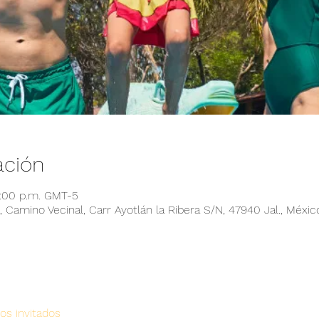
ación
6:00 p.m. GMT-5
 Camino Vecinal, Carr Ayotlán la Ribera S/N, 47940 Jal., Méxic
os invitados