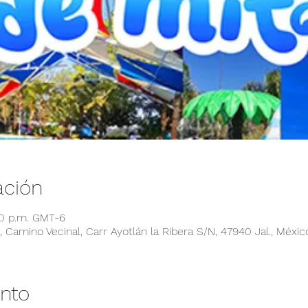
ación
00 p.m. GMT-6
 Camino Vecinal, Carr Ayotlán la Ribera S/N, 47940 Jal., Méxic
ento