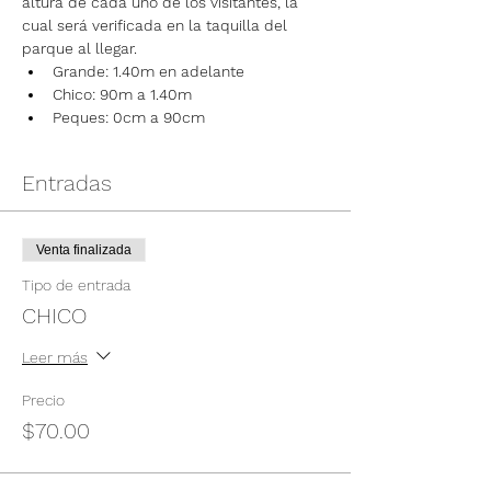
altura de cada uno de los visitantes, la 
cual será verificada en la taquilla del 
parque al llegar.
Grande: 1.40m en adelante
Chico: 90m a 1.40m
Peques: 0cm a 90cm
Entradas
Venta finalizada
Tipo de entrada
CHICO
Leer más
Precio
$70.00