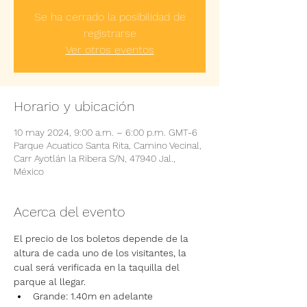
Se ha cerrado la posibilidad de
registrarse
Ver otros eventos
Horario y ubicación
10 may 2024, 9:00 a.m. – 6:00 p.m. GMT-6
Parque Acuatico Santa Rita, Camino Vecinal,
Carr Ayotlán la Ribera S/N, 47940 Jal.,
México
Acerca del evento
El precio de los boletos depende de la 
altura de cada uno de los visitantes, la 
cual será verificada en la taquilla del 
parque al llegar.
Grande: 1.40m en adelante