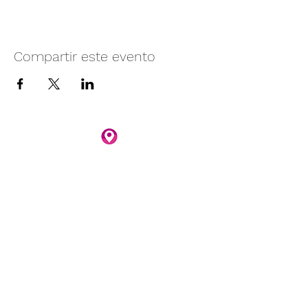
Compartir este evento
Camino vecinal S/N Ayotlán-La
Rivera.
Santa Rita, Ayotlán, Jal.
C.P. 47940
3481074159
3481074295
Whatsapp 3481074247
parqueacuaticosantarita@hotmail.com