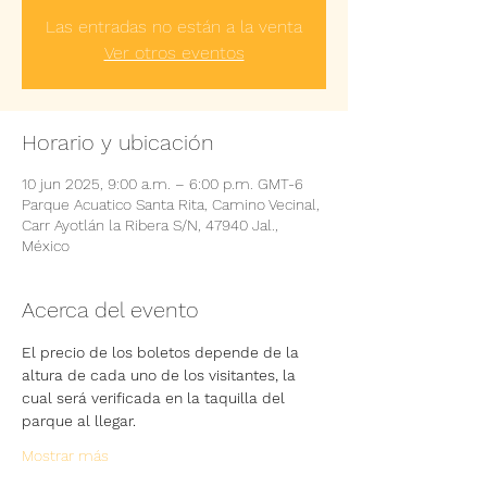
Las entradas no están a la venta
Ver otros eventos
Horario y ubicación
10 jun 2025, 9:00 a.m. – 6:00 p.m. GMT-6
Parque Acuatico Santa Rita, Camino Vecinal,
Carr Ayotlán la Ribera S/N, 47940 Jal.,
México
Acerca del evento
El precio de los boletos depende de la 
altura de cada uno de los visitantes, la 
cual será verificada en la taquilla del 
parque al llegar.
Mostrar más