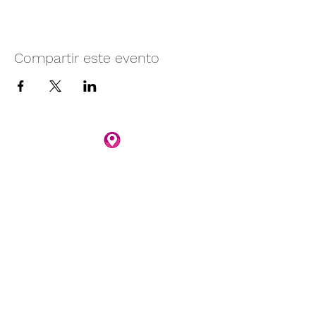
Compartir este evento
Camino vecinal S/N Ayotlán-La
Rivera.
Santa Rita, Ayotlán, Jal.
C.P. 47940
3481074159
3481074295
Whatsapp 3481074247
parqueacuaticosantarita@hotmail.com