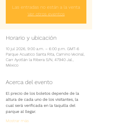
Las entradas no están a la venta
Ver otros eventos
Horario y ubicación
10 jul 2026, 9:00 a.m. – 6:00 p.m. GMT-6
Parque Acuatico Santa Rita, Camino Vecinal,
Carr Ayotlán la Ribera S/N, 47940 Jal.,
México
Acerca del evento
El precio de los boletos depende de la 
altura de cada uno de los visitantes, la 
cual será verificada en la taquilla del 
parque al llegar.
Mostrar más