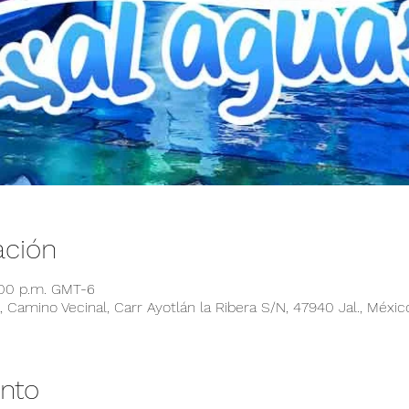
ación
:00 p.m. GMT-6
 Camino Vecinal, Carr Ayotlán la Ribera S/N, 47940 Jal., Méxic
ento