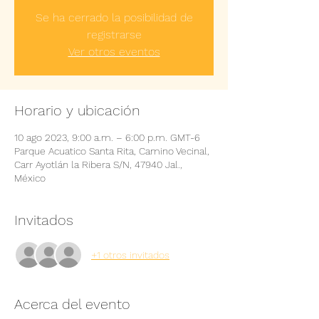
Se ha cerrado la posibilidad de
registrarse
Ver otros eventos
Horario y ubicación
10 ago 2023, 9:00 a.m. – 6:00 p.m. GMT-6
Parque Acuatico Santa Rita, Camino Vecinal,
Carr Ayotlán la Ribera S/N, 47940 Jal.,
México
Invitados
+1 otros invitados
Acerca del evento