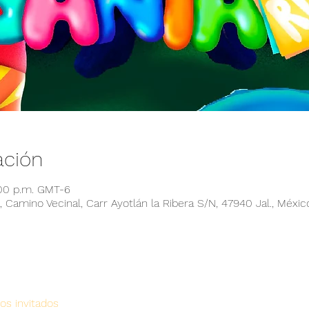
ación
:00 p.m. GMT-6
 Camino Vecinal, Carr Ayotlán la Ribera S/N, 47940 Jal., Méxic
os invitados