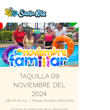
TAQUILLA 09
NOVIEMBRE DEL
2024
sáb 09 de nov
  |  
Parque Acuatico Santa Rita
¡¡Somos el chapuzón de tu diversión!!