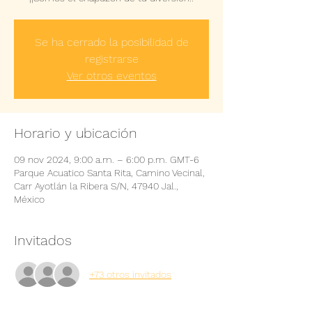
Se ha cerrado la posibilidad de
registrarse
Ver otros eventos
Horario y ubicación
09 nov 2024, 9:00 a.m. – 6:00 p.m. GMT-6
Parque Acuatico Santa Rita, Camino Vecinal,
Carr Ayotlán la Ribera S/N, 47940 Jal.,
México
Invitados
+73 otros invitados