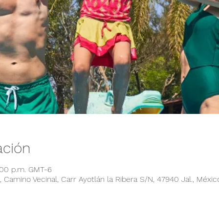
ación
:00 p.m. GMT-6
 Camino Vecinal, Carr Ayotlán la Ribera S/N, 47940 Jal., Méxic