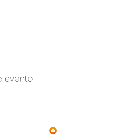
e evento
/N Ayotlán-La
parqueacuaticosantarita@hotmail.
 Ayotlán, Jal.