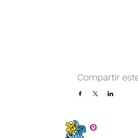
Compartir est
Camino vecinal S
Rivera. Santa Rita,
C.P. 47940