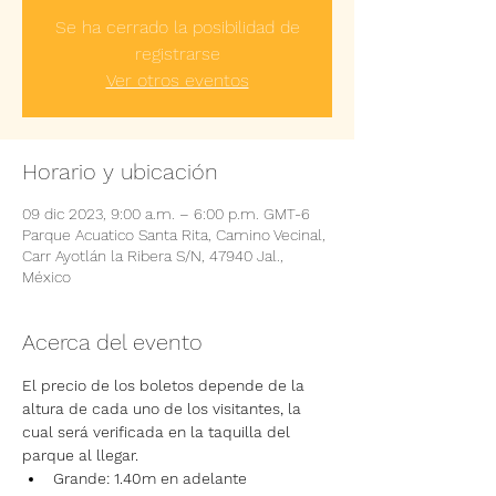
Se ha cerrado la posibilidad de
registrarse
Ver otros eventos
Horario y ubicación
09 dic 2023, 9:00 a.m. – 6:00 p.m. GMT-6
Parque Acuatico Santa Rita, Camino Vecinal,
Carr Ayotlán la Ribera S/N, 47940 Jal.,
México
Acerca del evento
El precio de los boletos depende de la 
altura de cada uno de los visitantes, la 
cual será verificada en la taquilla del 
parque al llegar.
Grande: 1.40m en adelante