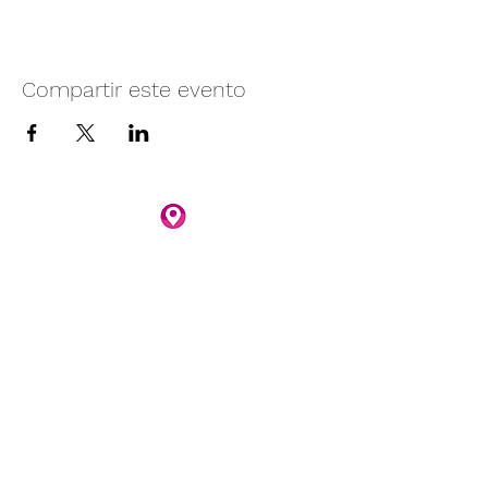
Compartir este evento
Camino vecinal S/N Ayotlán-La
Rivera.
Santa Rita, Ayotlán, Jal.
C.P. 47940
3481074159
3481074295
Whatsapp 3481074247
parqueacuaticosantarita@hotmail.com