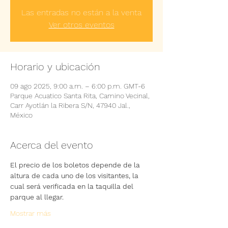
Las entradas no están a la venta
Ver otros eventos
Horario y ubicación
09 ago 2025, 9:00 a.m. – 6:00 p.m. GMT-6
Parque Acuatico Santa Rita, Camino Vecinal,
Carr Ayotlán la Ribera S/N, 47940 Jal.,
México
Acerca del evento
El precio de los boletos depende de la 
altura de cada uno de los visitantes, la 
cual será verificada en la taquilla del 
parque al llegar.
Mostrar más