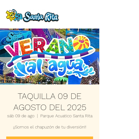
TAQUILLA 09 DE
AGOSTO DEL 2025
sáb 09 de ago
  |  
Parque Acuatico Santa Rita
¡¡Somos el chapuzón de tu diversión!!