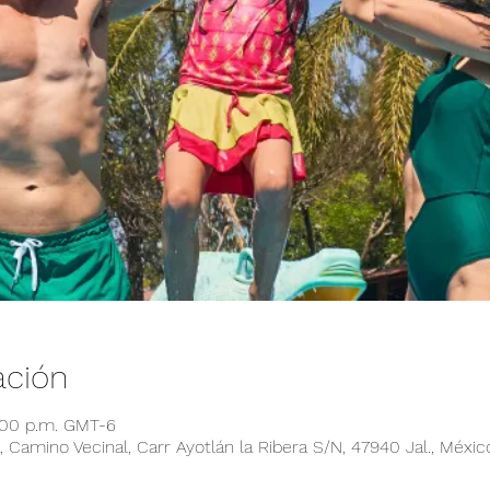
ación
:00 p.m. GMT-6
 Camino Vecinal, Carr Ayotlán la Ribera S/N, 47940 Jal., Méxic