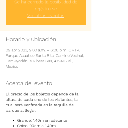
Se ha cerrado la posibilidad de
registrarse
Ver otros eventos
Horario y ubicación
09 abr 2023, 9:00 a.m. – 6:00 p.m. GMT-6
Parque Acuatico Santa Rita, Camino Vecinal,
Carr Ayotlán la Ribera S/N, 47940 Jal.,
México
Acerca del evento
El precio de los boletos depende de la
altura de cada uno de los visitantes, la
cual será verificada en la taquilla del
parque al llegar.
Grande: 1.40m en adelante
Chico: 90cm a 1.40m