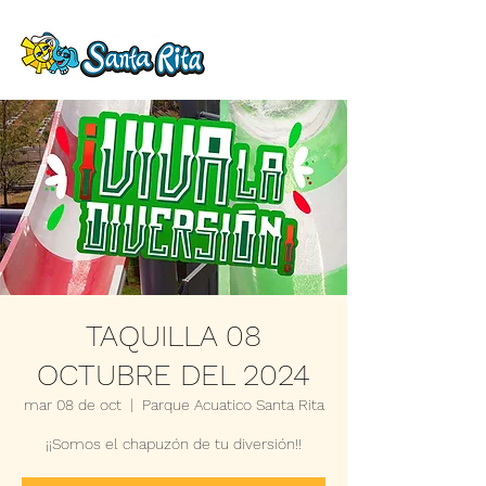
TAQUILLA 08
OCTUBRE DEL 2024
mar 08 de oct
  |  
Parque Acuatico Santa Rita
¡¡Somos el chapuzón de tu diversión!!