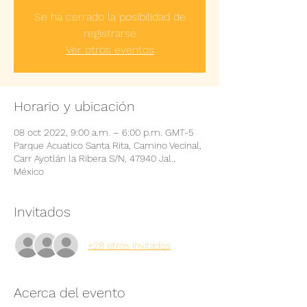
Se ha cerrado la posibilidad de
registrarse
Ver otros eventos
Horario y ubicación
08 oct 2022, 9:00 a.m. – 6:00 p.m. GMT-5
Parque Acuatico Santa Rita, Camino Vecinal,
Carr Ayotlán la Ribera S/N, 47940 Jal.,
México
Invitados
+28 otros invitados
Acerca del evento