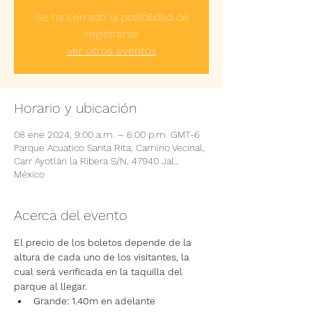
Se ha cerrado la posibilidad de
registrarse
Ver otros eventos
Horario y ubicación
08 ene 2024, 9:00 a.m. – 6:00 p.m. GMT-6
Parque Acuatico Santa Rita, Camino Vecinal,
Carr Ayotlán la Ribera S/N, 47940 Jal.,
México
Acerca del evento
El precio de los boletos depende de la 
altura de cada uno de los visitantes, la 
cual será verificada en la taquilla del 
parque al llegar.
Grande: 1.40m en adelante