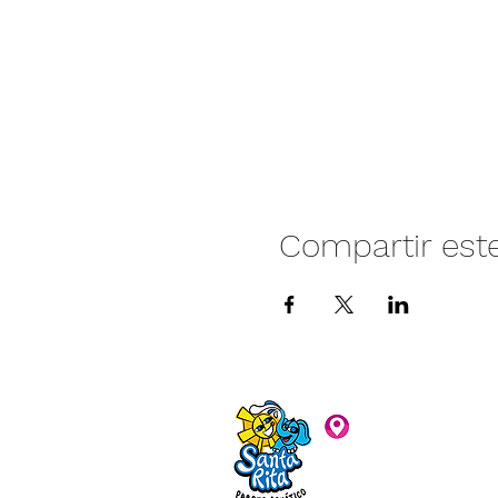
Compartir est
Camino vecinal S
Rivera. Santa Rita,
C.P. 47940