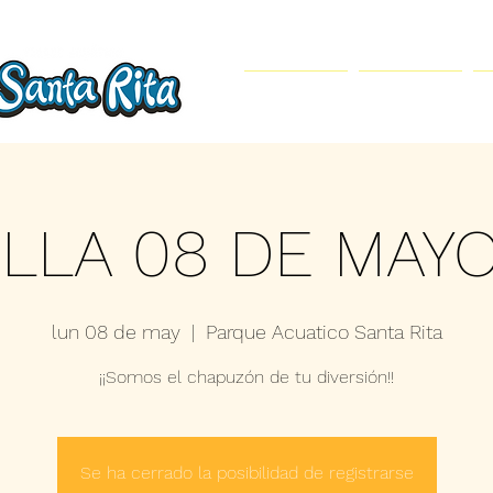
Inicio
Parque Acuático
ILLA 08 DE MAYO
lun 08 de may
  |  
Parque Acuatico Santa Rita
¡¡Somos el chapuzón de tu diversión!!
Se ha cerrado la posibilidad de registrarse