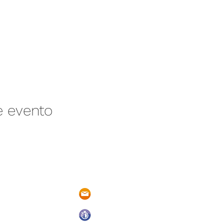
e evento
/N Ayotlán-La
parqueacuaticosantarita@hotmail.
 Ayotlán, Jal.