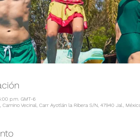
ación
5:00 p.m. GMT-6
 Camino Vecinal, Carr Ayotlán la Ribera S/N, 47940 Jal., Méxic
ento