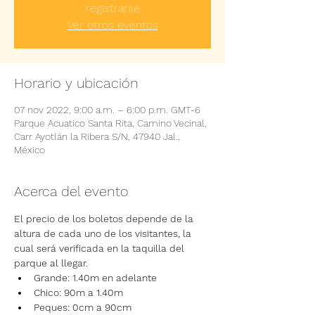
registrarse
Ver otros eventos
Horario y ubicación
07 nov 2022, 9:00 a.m. – 6:00 p.m. GMT-6
Parque Acuatico Santa Rita, Camino Vecinal,
Carr Ayotlán la Ribera S/N, 47940 Jal.,
México
Acerca del evento
El precio de los boletos depende de la 
altura de cada uno de los visitantes, la 
cual será verificada en la taquilla del 
parque al llegar.
Grande: 1.40m en adelante
Chico: 90m a 1.40m
Peques: 0cm a 90cm