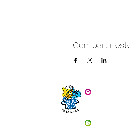
Compartir est
Camino vecinal S
Rivera. Santa Rita,
C.P. 47940
3481074159
3481074295