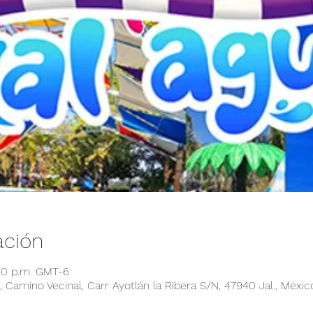
ación
:00 p.m. GMT-6
 Camino Vecinal, Carr Ayotlán la Ribera S/N, 47940 Jal., Méxic