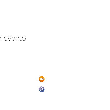
e evento
/N Ayotlán-La
parqueacuaticosantarita@hotmail.
 Ayotlán, Jal.
Abrimos todos los días del año
De Domingo a Sábado
9:00 a.m. a 6:00 p.m.