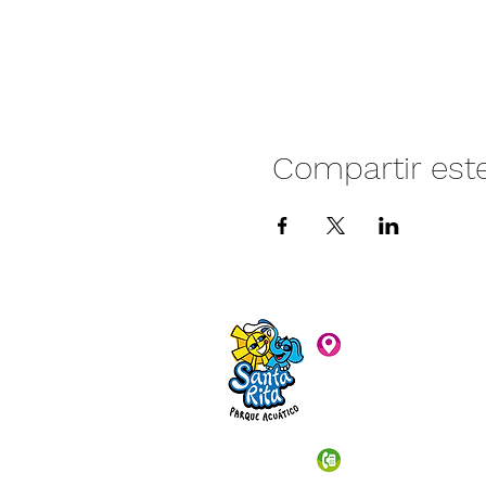
Compartir est
Camino vecinal S
Rivera. Santa Rita,
C.P. 47940
3481074159
3481074295