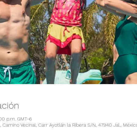
ación
:00 p.m. GMT-6
 Camino Vecinal, Carr Ayotlán la Ribera S/N, 47940 Jal., Méxic