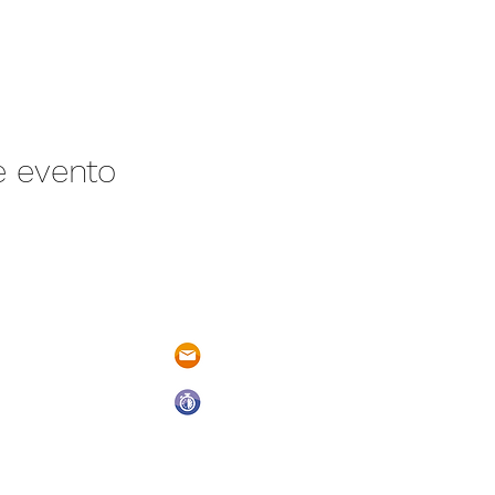
e evento
/N Ayotlán-La
parqueacuaticosantarita@hotmail.
 Ayotlán, Jal.
Abrimos todos los días del año
De Domingo a Sábado
9:00 a.m. a 6:00 p.m.