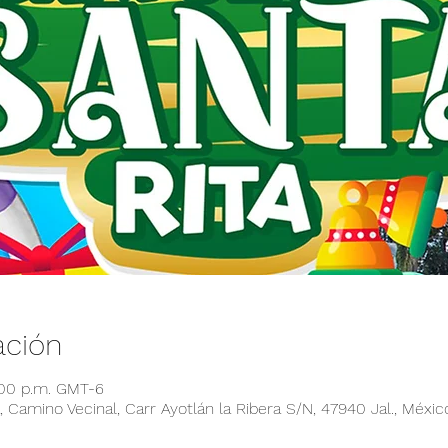
ación
:00 p.m. GMT-6
 Camino Vecinal, Carr Ayotlán la Ribera S/N, 47940 Jal., Méxic