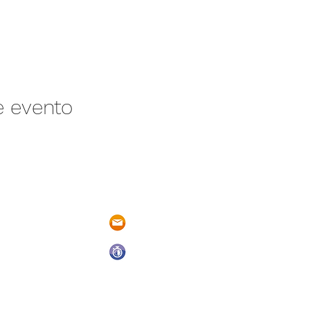
e evento
/N Ayotlán-La
parqueacuaticosantarita@hotmail.
 Ayotlán, Jal.
Abrimos todos los días del año
De Domingo a Sábado
9:00 a.m. a 6:00 p.m.