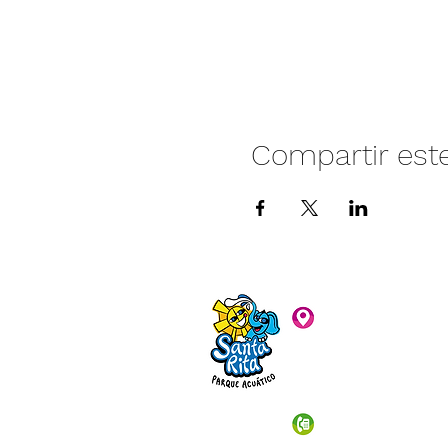
Compartir est
Camino vecinal S
Rivera. Santa Rita,
C.P. 47940
3481074159
3481074295