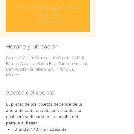
Se ha cerrado la posibilidad de
registrarse
Ver otros eventos
Horario y ubicación
04 oct 2023, 9:00 a.m. – 6:00 p.m. GMT-6
Parque Acuatico Santa Rita, Camino Vecinal,
Carr Ayotlán la Ribera S/N, 47940 Jal.,
México
Acerca del evento
El precio de los boletos depende de la 
altura de cada uno de los visitantes, la 
cual será verificada en la taquilla del 
parque al llegar.
Grande: 1.40m en adelante