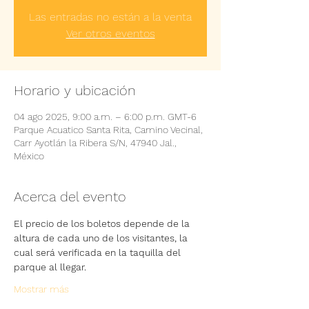
Las entradas no están a la venta
Ver otros eventos
Horario y ubicación
04 ago 2025, 9:00 a.m. – 6:00 p.m. GMT-6
Parque Acuatico Santa Rita, Camino Vecinal,
Carr Ayotlán la Ribera S/N, 47940 Jal.,
México
Acerca del evento
El precio de los boletos depende de la 
altura de cada uno de los visitantes, la 
cual será verificada en la taquilla del 
parque al llegar.
Mostrar más