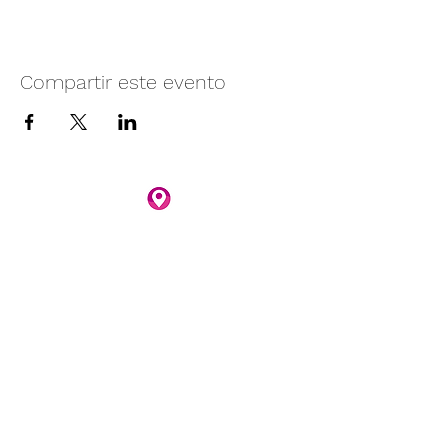
Compartir este evento
Camino vecinal S/N Ayotlán-La
Rivera.
Santa Rita, Ayotlán, Jal.
C.P. 47940
3481074159
3481074295
Whatsapp 3481074247
parqueacuaticosantarita@hotmail.com