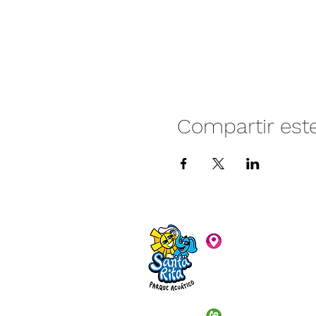
Compartir est
Camino vecinal S
Rivera. Santa Rita,
C.P. 47940
3481074159