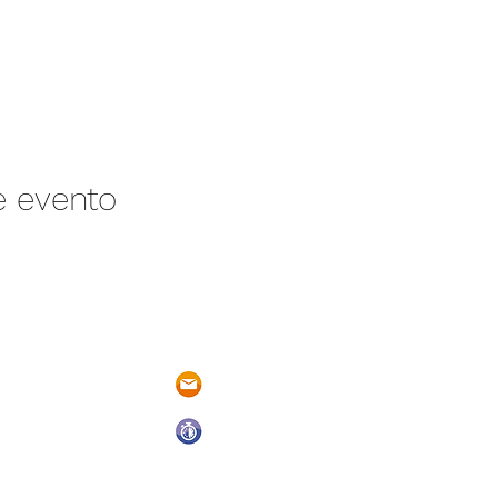
e evento
/N Ayotlán-La
parqueacuaticosantarita@hotmail.
 Ayotlán, Jal.
Abrimos todos los días del año
De Domingo a Sábado
9:00 a.m. a 6:00 p.m.