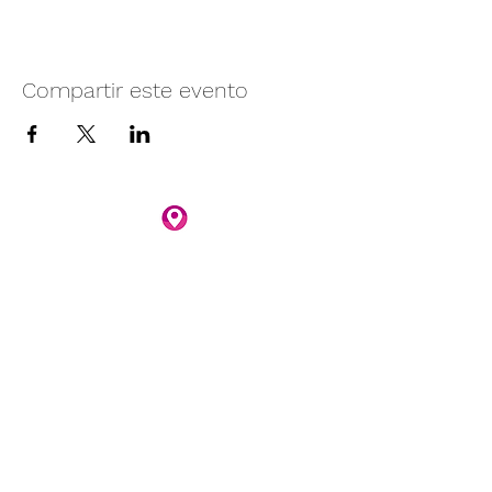
Compartir este evento
Camino vecinal S/N Ayotlán-La
Rivera.
Santa Rita, Ayotlán, Jal.
C.P. 47940
3481074159
3481074295
Whatsapp 3481074247
parqueacuaticosantarita@hotmail.com