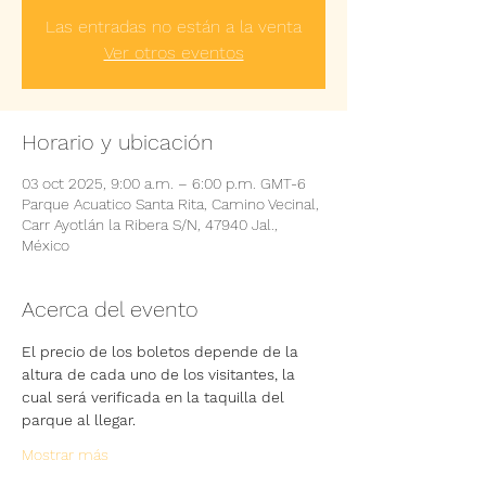
Las entradas no están a la venta
Ver otros eventos
Horario y ubicación
03 oct 2025, 9:00 a.m. – 6:00 p.m. GMT-6
Parque Acuatico Santa Rita, Camino Vecinal,
Carr Ayotlán la Ribera S/N, 47940 Jal.,
México
Acerca del evento
El precio de los boletos depende de la 
altura de cada uno de los visitantes, la 
cual será verificada en la taquilla del 
parque al llegar.
Mostrar más