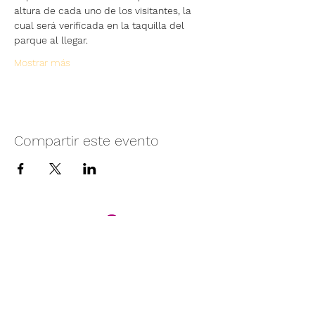
altura de cada uno de los visitantes, la 
cual será verificada en la taquilla del 
parque al llegar.
Mostrar más
Compartir este evento
Camino vecinal S/N Ayotlán-La
Rivera.
Santa Rita, Ayotlán, Jal.
C.P. 47940