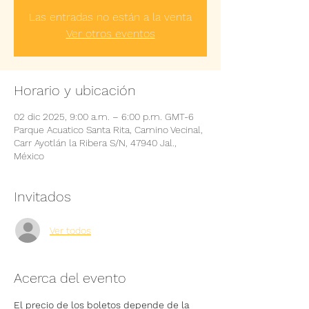
Las entradas no están a la venta
Ver otros eventos
Horario y ubicación
02 dic 2025, 9:00 a.m. – 6:00 p.m. GMT-6
Parque Acuatico Santa Rita, Camino Vecinal,
Carr Ayotlán la Ribera S/N, 47940 Jal.,
México
Invitados
Ver todos
Acerca del evento
El precio de los boletos depende de la 