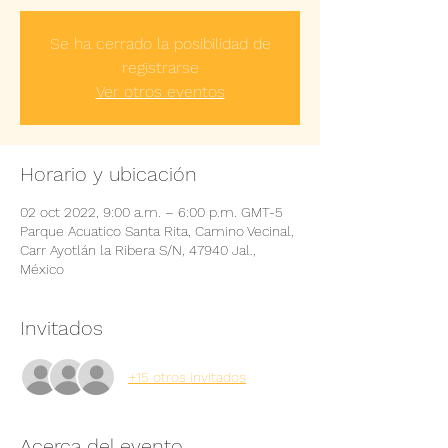
Se ha cerrado la posibilidad de
registrarse
Ver otros eventos
Horario y ubicación
02 oct 2022, 9:00 a.m. – 6:00 p.m. GMT-5
Parque Acuatico Santa Rita, Camino Vecinal,
Carr Ayotlán la Ribera S/N, 47940 Jal.,
México
Invitados
+15 otros invitados
Acerca del evento