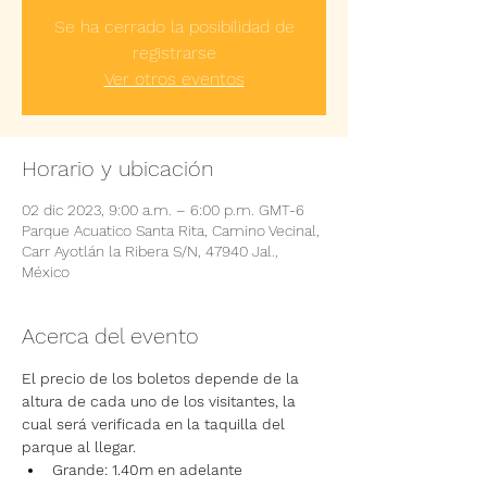
Se ha cerrado la posibilidad de
registrarse
Ver otros eventos
Horario y ubicación
02 dic 2023, 9:00 a.m. – 6:00 p.m. GMT-6
Parque Acuatico Santa Rita, Camino Vecinal,
Carr Ayotlán la Ribera S/N, 47940 Jal.,
México
Acerca del evento
El precio de los boletos depende de la 
altura de cada uno de los visitantes, la 
cual será verificada en la taquilla del 
parque al llegar.
Grande: 1.40m en adelante