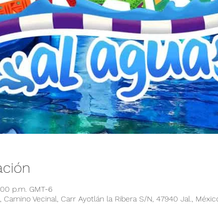
ación
6:00 p.m. GMT-6
 Camino Vecinal, Carr Ayotlán la Ribera S/N, 47940 Jal., Méxic