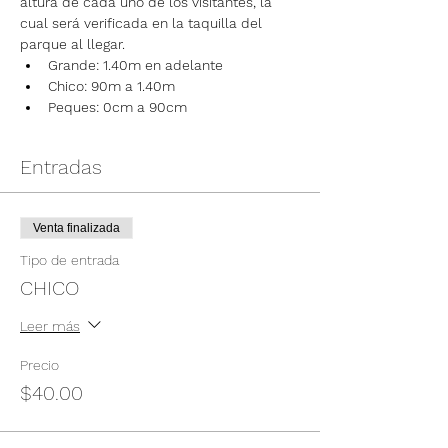
altura de cada uno de los visitantes, la 
cual será verificada en la taquilla del 
parque al llegar.
Grande: 1.40m en adelante
Chico: 90m a 1.40m
Peques: 0cm a 90cm
Entradas
Venta finalizada
Tipo de entrada
CHICO
Leer más
Precio
$40.00