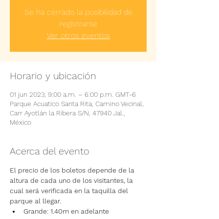
Se ha cerrado la posibilidad de
registrarse
Ver otros eventos
Horario y ubicación
01 jun 2023, 9:00 a.m. – 6:00 p.m. GMT-6
Parque Acuatico Santa Rita, Camino Vecinal,
Carr Ayotlán la Ribera S/N, 47940 Jal.,
México
Acerca del evento
El precio de los boletos depende de la 
altura de cada uno de los visitantes, la 
cual será verificada en la taquilla del 
parque al llegar.
Grande: 1.40m en adelante