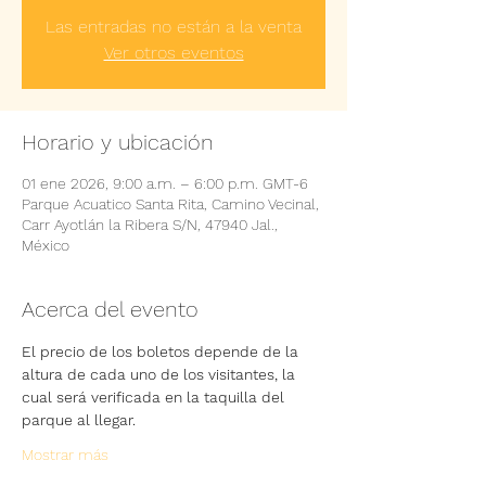
Las entradas no están a la venta
Ver otros eventos
Horario y ubicación
01 ene 2026, 9:00 a.m. – 6:00 p.m. GMT-6
Parque Acuatico Santa Rita, Camino Vecinal,
Carr Ayotlán la Ribera S/N, 47940 Jal.,
México
Acerca del evento
El precio de los boletos depende de la 
altura de cada uno de los visitantes, la 
cual será verificada en la taquilla del 
parque al llegar.
Mostrar más