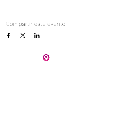
Compartir este evento
Camino vecinal S/N Ayotlán-La
Rivera.
Santa Rita, Ayotlán, Jal.
C.P. 47940
3481074159
3481074295
Whatsapp 3481074247
parqueacuaticosantarita@hotmail.com