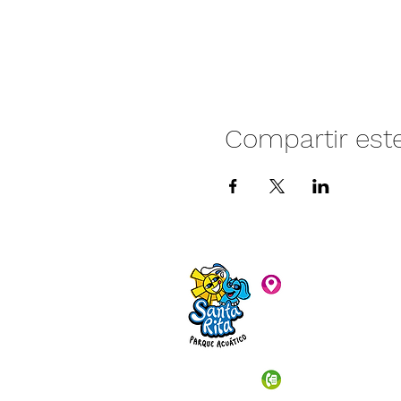
Compartir est
Camino vecinal S
Rivera. Santa Rita,
C.P. 47940
3481074159
3481074295