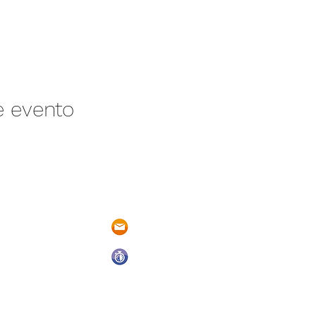
e evento
/N Ayotlán-La
parqueacuaticosantarita@hotmail.
 Ayotlán, Jal.
Abrimos todos los días del año
De Domingo a Sábado
9:00 a.m. a 6:00 p.m.