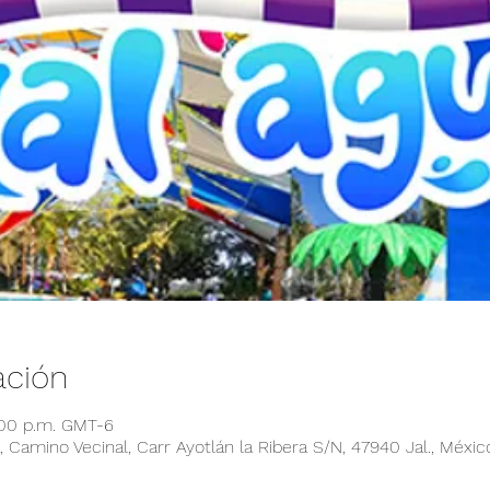
ación
:00 p.m. GMT-6
 Camino Vecinal, Carr Ayotlán la Ribera S/N, 47940 Jal., Méxic